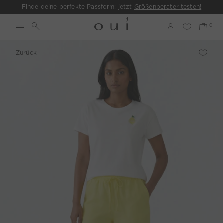
Finde deine perfekte Passform: jetzt
Größenberater testen!
Zurück