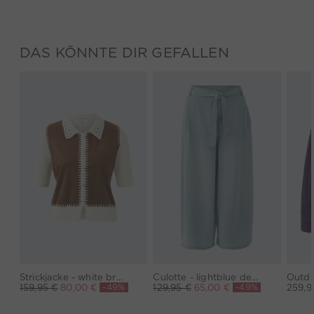
DAS KÖNNTE DIR GEFALLEN
Strickjacke - white brown
Culotte - lightblue denim
-49%
-49%
159,95 €
80,00 €
129,95 €
65,00 €
259,9