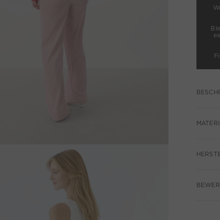
We
Bl
e
F
BESCH
MATERI
HERST
BEWER