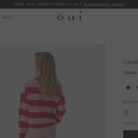
Finde deine perfekte Passform: jetzt
Größenberater testen!
SALE
Cord
129,95
BLEAC
Artikel 