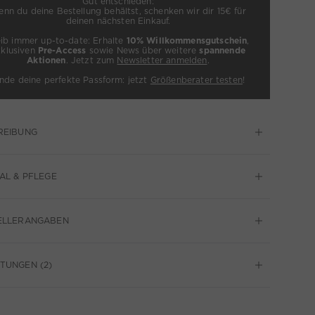
Gut entschieden:
nn du deine Bestellung behältst, schenken wir dir 15€ für
deinen nächsten Einkauf.
eib immer up-to-date: Erhalte
10% Willkommensgutschein
,
xklusiven
Pre-Access
sowie News über weitere
spannende
Aktionen
. Jetzt zum
Newsletter anmelden
.
inde deine perfekte Passform: jetzt
Größenberater testen
!
REIBUNG
AL & PFLEGE
ELLERANGABEN
TUNGEN (2)