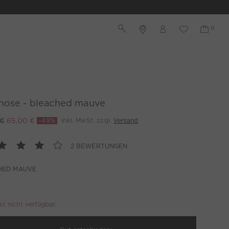
hose - bleached mauve
 €
65,00 €
-49%
inkl. MwSt. zzgl.
Versand
2 BEWERTUNGEN
HED MAUVE
ist nicht verfügbar.