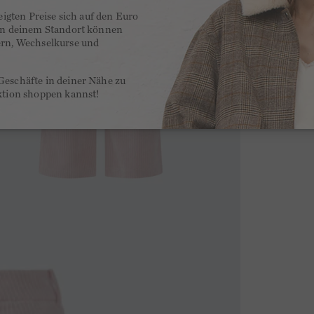
zeigten Preise sich auf den Euro
 an deinem Standort können
ern, Wechselkurse und
Geschäfte in deiner Nähe zu
ktion shoppen kannst!