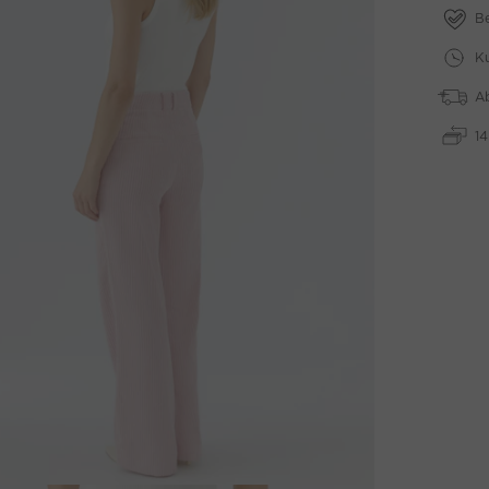
B
Ku
A
1