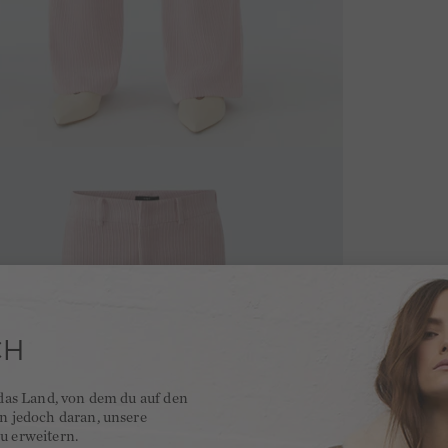
CH
 das Land, von dem du auf den
en jedoch daran, unsere
u erweitern.