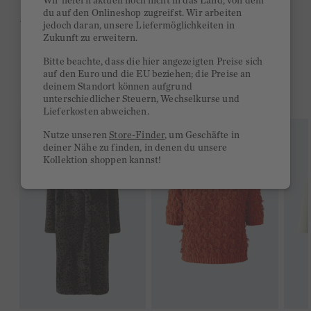
Wir liefern aktuell noch nicht in das Land, von dem
du auf den Onlineshop zugreifst. Wir arbeiten
Ab 300€ versandkostenfrei
jedoch daran, unsere Liefermöglichkeiten in
Zukunft zu erweitern.
14 Tage Rückgaberecht
Bitte beachte, dass die hier angezeigten Preise sich
auf den Euro und die EU beziehen; die Preise an
deinem Standort können aufgrund
DAS KÖNNTE DIR GEFALLEN
unterschiedlicher Steuern, Wechselkurse und
Lieferkosten abweichen.
Nutze unseren
Store-Finder
, um Geschäfte in
deiner Nähe zu finden, in denen du unsere
Kollektion shoppen kannst!