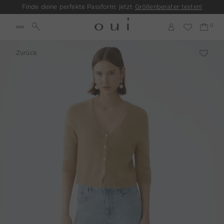
Finde deine perfekte Passform: jetzt
Größenberater testen!
Zurück