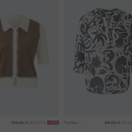
159,95 €
80,00 €
-49%
Tunika - white blue
99,95 €
50,0