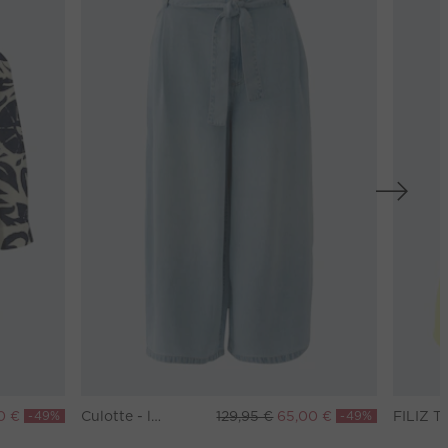
0 €
-49%
Culotte - lightblue denim
129,95 €
65,00 €
-49%