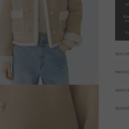
We
Bl
e
F
BESCH
MATERI
HERST
BEWERT