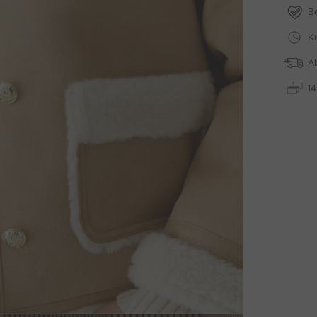
B
Ku
A
1