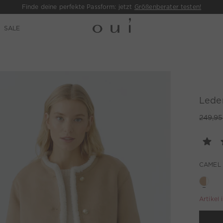
Finde deine perfekte Passform: jetzt
Größenberater testen!
SALE
Leder
249,95
CAMEL
Artikel 