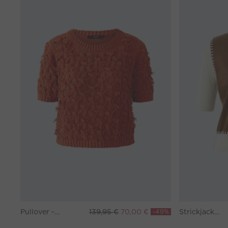
Pullover - burnt tangarine
139,95 €
70,00 €
-49%
Strickjacke - white brown