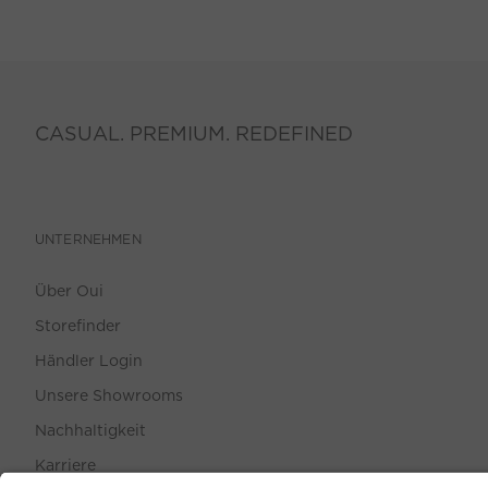
CASUAL. PREMIUM. REDEFINED
UNTERNEHMEN
Über Oui
Storefinder
Händler Login
Unsere Showrooms
Nachhaltigkeit
Karriere