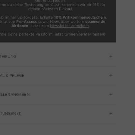
Gut entschieden:
nn du deine Bestellung behältst, schenken wir dir 15€ für
deinen nächsten Einkauf.
eib immer up-to-date: Erhalte
10% Willkommensgutschein
,
xklusiven
Pre-Access
sowie News über weitere
spannende
Aktionen
. Jetzt zum
Newsletter anmelden
.
inde deine perfekte Passform: jetzt
Größenberater testen
!
REIBUNG
AL & PFLEGE
ELLERANGABEN
UNGEN (1)