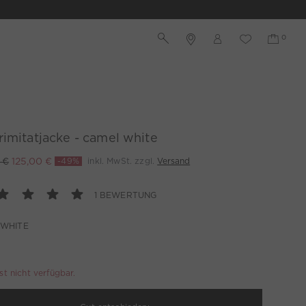
imitatjacke - camel white
 €
125,00 €
-49%
inkl. MwSt. zzgl.
Versand
1 BEWERTUNG
 WHITE
ist nicht verfügbar.