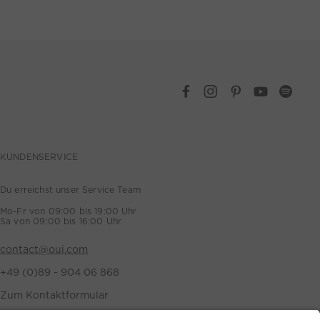
KUNDENSERVICE
Du erreichst unser Service Team
Mo-Fr von 09:00 bis 19:00 Uhr
Sa von 09:00 bis 16:00 Uhr
contact@oui.com
+49 (0)89 - 904 06 868
Zum Kontaktformular