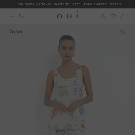
Finde deine perfekte Passform: jetzt
Größenberater testen!
Zurück