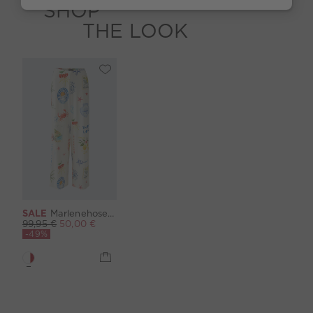
SHOP
THE LOOK
SALE
Marlenehose Silky Touch - white red
99,95 €
50,00 €
-49%