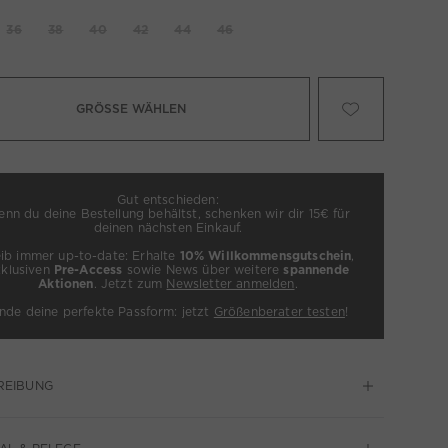
36
38
40
42
44
46
GRÖSSE WÄHLEN
Gut entschieden:
nn du deine Bestellung behältst, schenken wir dir 15€ für
deinen nächsten Einkauf.
eib immer up-to-date: Erhalte
10% Willkommensgutschein
,
xklusiven
Pre-Access
sowie News über weitere
spannende
Aktionen
. Jetzt zum
Newsletter anmelden
.
inde deine perfekte Passform: jetzt
Größenberater testen
!
REIBUNG