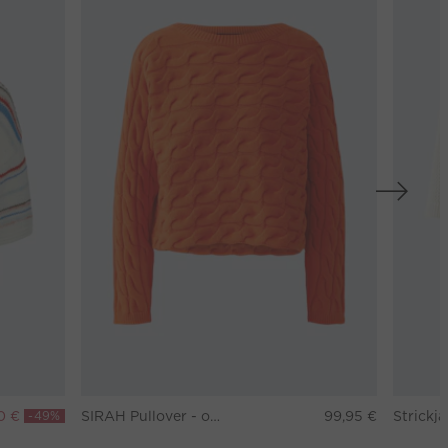
0 €
-49%
SIRAH Pullover - orangeade
99,95 €