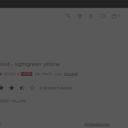
leid - lightgreen yellow
 €
90,00 €
-49%
inkl. MwSt. zzgl.
Versand
4 BEWERTUNGEN
GREEN YELLOW
Größenberater