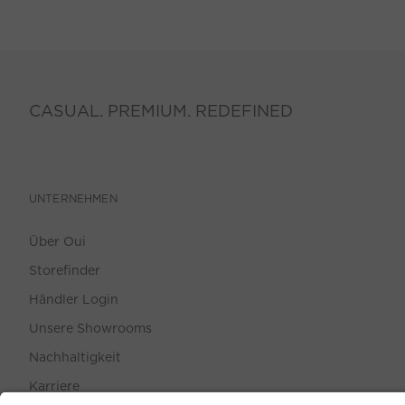
CASUAL. PREMIUM. REDEFINED
UNTERNEHMEN
Über Oui
Storefinder
Händler Login
Unsere Showrooms
Nachhaltigkeit
Karriere