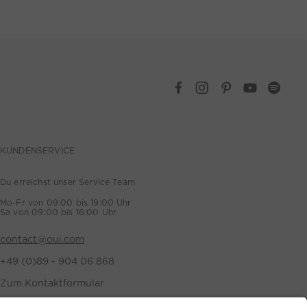
KUNDENSERVICE
Du erreichst unser Service Team
Mo-Fr von 09:00 bis 19:00 Uhr
Sa von 09:00 bis 16:00 Uhr
contact@oui.com
+49 (0)89 - 904 06 868
Zum Kontaktformular