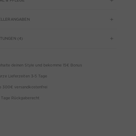
AL & PFLEGE
ELLERANGABEN
TUNGEN (4)
ehalte deinen Style und bekomme 15€ Bonus
rze Lieferzeiten 3-5 Tage
b 300€ versandkostenfrei
4 Tage Rückgaberecht