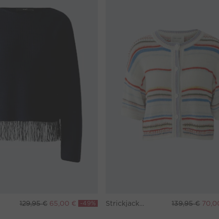
129,95 €
65,00 €
-49%
Strickjacke - white red
139,95 €
70,0