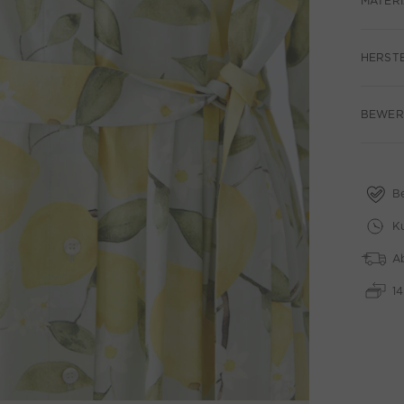
MATERI
HERST
BEWER
B
Ku
A
1