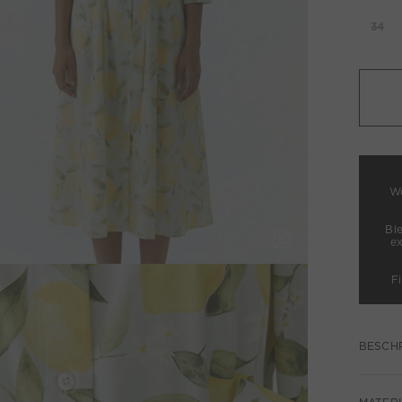
34
We
Bl
e
F
BESCH