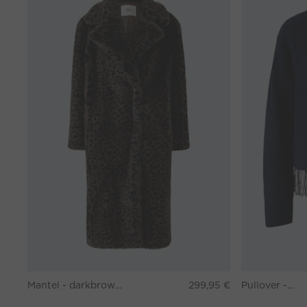
Mantel - darkbrown grey
299,95 €
Pullover - darkblue