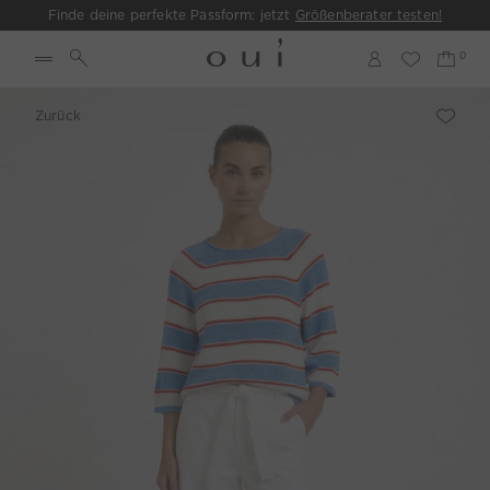
Finde deine perfekte Passform: jetzt
Größenberater testen!
Zurück