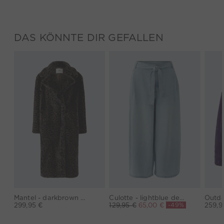
DAS KÖNNTE DIR GEFALLEN
Mantel - darkbrown grey
Culotte - lightblue denim
-49%
299,95 €
129,95 €
65,00 €
259,9