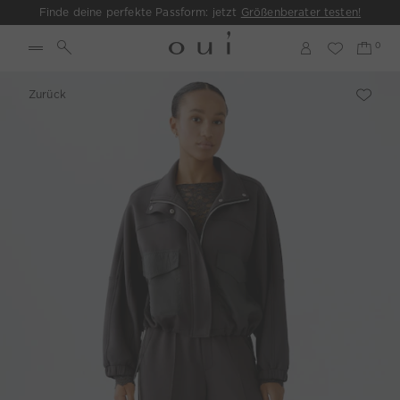
Finde deine perfekte Passform: jetzt
Größenberater testen!
Zurück