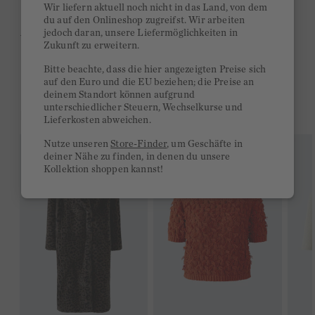
Wir liefern aktuell noch nicht in das Land, von dem
Kurze Lieferzeiten 3-5 Tage
du auf den Onlineshop zugreifst. Wir arbeiten
jedoch daran, unsere Liefermöglichkeiten in
Ab 300€ versandkostenfrei
Zukunft zu erweitern.
14 Tage Rückgaberecht
Bitte beachte, dass die hier angezeigten Preise sich
auf den Euro und die EU beziehen; die Preise an
deinem Standort können aufgrund
unterschiedlicher Steuern, Wechselkurse und
DAS KÖNNTE DIR GEFALLEN
Lieferkosten abweichen.
Nutze unseren
Store-Finder
, um Geschäfte in
deiner Nähe zu finden, in denen du unsere
Kollektion shoppen kannst!