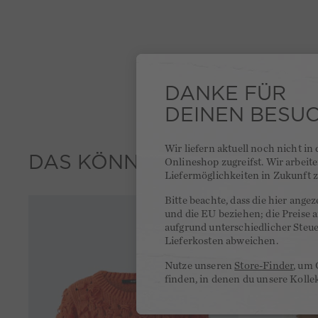
DANKE FÜR
DEINEN BESU
Wir liefern aktuell noch nicht in
DAS KÖNNTE DIR GEFALLE
Onlineshop zugreifst. Wir arbeit
Liefermöglichkeiten in Zukunft z
Bitte beachte, dass die hier ange
und die EU beziehen; die Preise
aufgrund unterschiedlicher Steu
Lieferkosten abweichen.
Nutze unseren
Store-Finder
, um 
finden, in denen du unsere Kolle