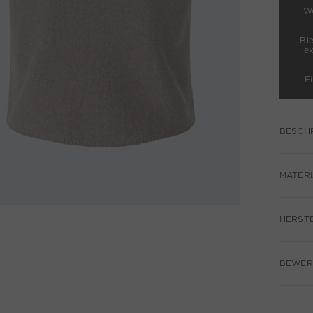
We
Bl
e
F
BESCH
MATERI
HERST
BEWER