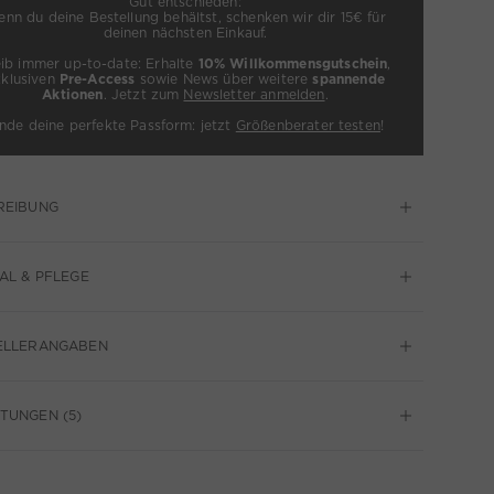
Gut entschieden:
nn du deine Bestellung behältst, schenken wir dir 15€ für
deinen nächsten Einkauf.
eib immer up-to-date: Erhalte
10% Willkommensgutschein
,
xklusiven
Pre-Access
sowie News über weitere
spannende
Aktionen
. Jetzt zum
Newsletter anmelden
.
inde deine perfekte Passform: jetzt
Größenberater testen
!
REIBUNG
AL & PFLEGE
ELLERANGABEN
TUNGEN (5)