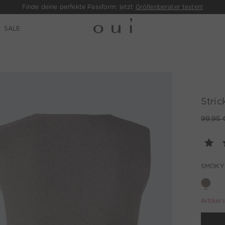
Finde deine perfekte Passform: jetzt
Größenberater testen!
SALE
Stri
99,95 
SMOKY
Artikel 