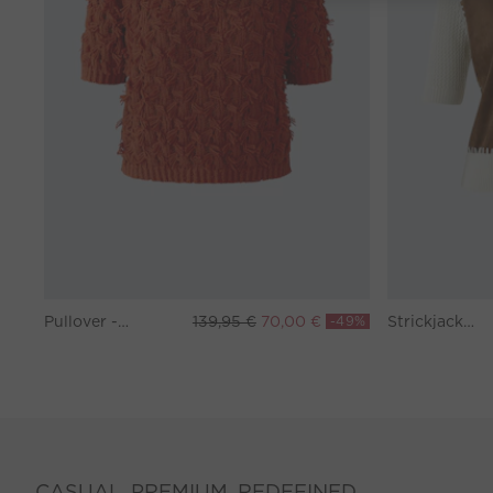
Pullover - burnt tangarine
139,95 €
70,00 €
-49%
Strickjacke - white brown
CASUAL. PREMIUM. REDEFINED