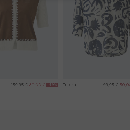
159,95 €
80,00 €
-49%
Tunika - white blue
99,95 €
50,0