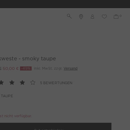
ckweste - smoky taupe
€
50,00 €
-49%
inkl. MwSt. zzgl.
Versand
5 BEWERTUNGEN
 TAUPE
ist nicht verfügbar.