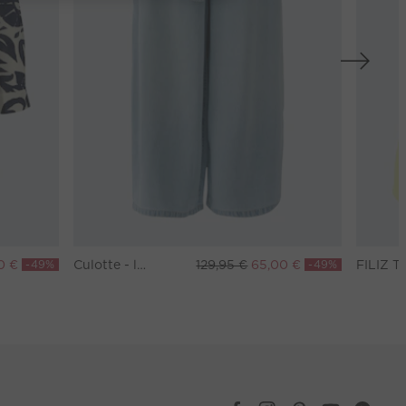
0 €
-49%
Culotte - lightblue denim
129,95 €
65,00 €
-49%