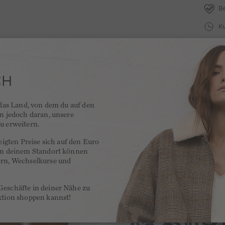
B
Ku
A
1
CH
 das Land, von dem du auf den
N
en jedoch daran, unsere
u erweitern.
zeigten Preise sich auf den Euro
 an deinem Standort können
ern, Wechselkurse und
Geschäfte in deiner Nähe zu
ktion shoppen kannst!