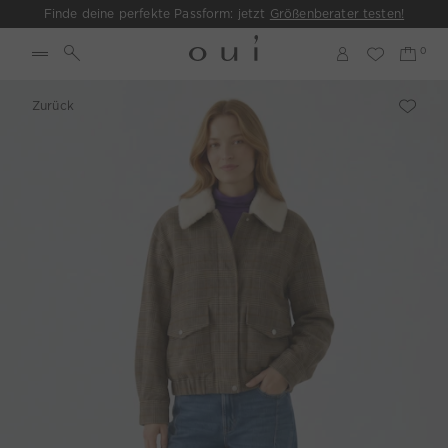
Finde deine perfekte Passform: jetzt
Größenberater testen!
Zurück