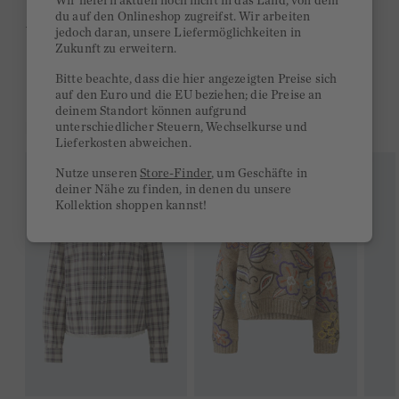
Wir liefern aktuell noch nicht in das Land, von dem
du auf den Onlineshop zugreifst. Wir arbeiten
Ab 300€ versandkostenfrei
jedoch daran, unsere Liefermöglichkeiten in
Zukunft zu erweitern.
14 Tage Rückgaberecht
Bitte beachte, dass die hier angezeigten Preise sich
auf den Euro und die EU beziehen; die Preise an
deinem Standort können aufgrund
DAS KÖNNTE DIR GEFALLEN
unterschiedlicher Steuern, Wechselkurse und
Lieferkosten abweichen.
Nutze unseren
Store-Finder
, um Geschäfte in
deiner Nähe zu finden, in denen du unsere
Kollektion shoppen kannst!